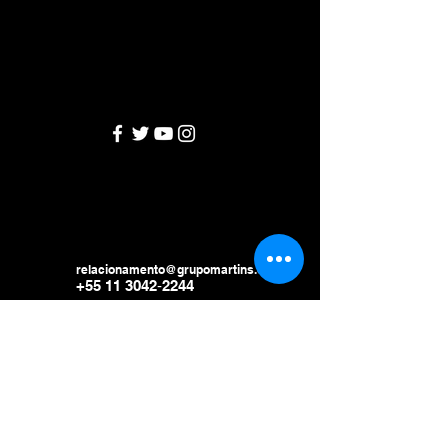
relacionamento@grupomartins.org
+55 11 3042
‑2244
São Paulo
Campinas, SP
Brasilia, DF